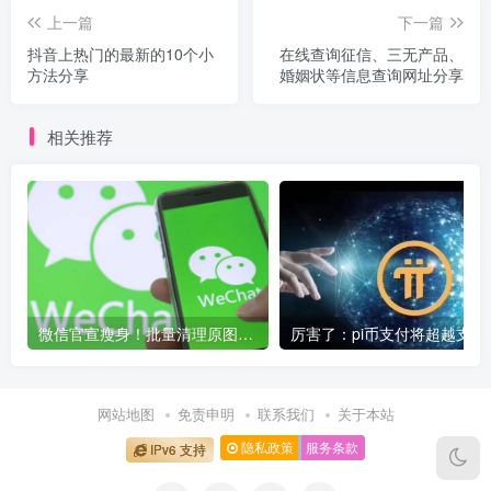
上一篇
下一篇
抖音上热门的最新的10个小
在线查询征信、三无产品、
方法分享
婚姻状等信息查询网址分享
相关推荐
微信官宣瘦身！批量清理原图新功能来了 安卓、iOS均可使用
厉害了：pi币支
网站地图
免责申明
联系我们
关于本站
隐私政策
服务条款
IPv6 支持