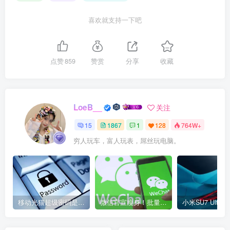
喜欢就支持一下吧
点赞
859
赞赏
分享
收藏
LoeB__
关注
15
1867
1
128
764W+
穷人玩车，富人玩表，屌丝玩电脑。
移动光猫超级密码是多少？移动光猫超级管理员后台账号与密码
微信官宣瘦身！批量清理原图新功能来了 安卓、iOS均可使用