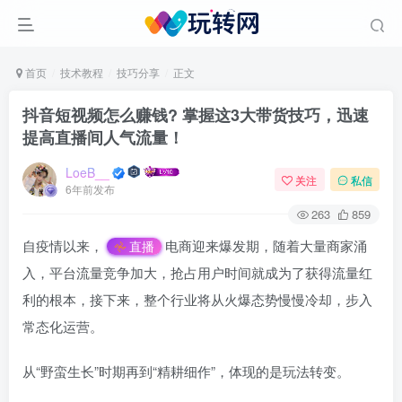
首页
技术教程
技巧分享
正文
抖音短视频怎么赚钱? 掌握这3大带货技巧，迅速
提高直播间人气流量！
LoeB__
关注
私信
6年前发布
263
859
自疫情以来，
电商迎来爆发期，随着大量商家涌
直播
入，平台流量竞争加大，抢占用户时间就成为了获得流量红
利的根本，接下来，整个行业将从火爆态势慢慢冷却，步入
常态化运营。
从“野蛮生长”时期再到“精耕细作”，体现的是玩法转变。