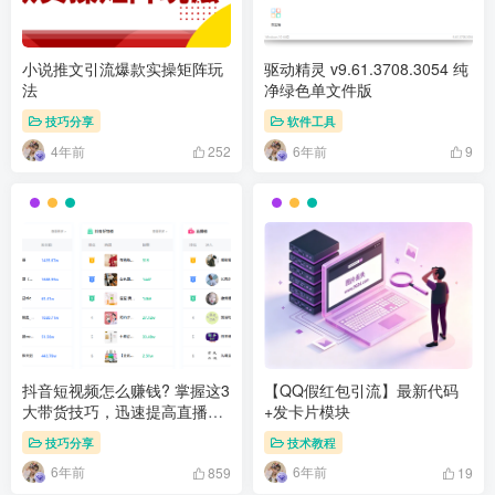
小说推文引流爆款实操矩阵玩
驱动精灵 v9.61.3708.3054 纯
法
净绿色单文件版
技巧分享
软件工具
4年前
6年前
252
9
抖音短视频怎么赚钱? 掌握这3
【QQ假红包引流】最新代码
大带货技巧，迅速提高直播间
+发卡片模块
人气流量！
技巧分享
技术教程
6年前
6年前
859
19