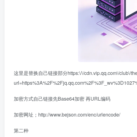
这里是替换自己链接部分https:\/\/cdn.vip.qq.com\/club\/themes
url=https%3A%2F%2Fjq.qq.com%2F%3F_wv%3D102
加密方式自己链接先Base64加密 再URL编码
加密网址；http://www.bejson.com/enc/urlencode/
第二种