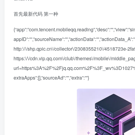
首先最新代码 第一种
{“app”:”com.tencent.mobileqq.reading”,”desc”:””,”vi
appID”:””,”sourceName”:””,”actionData”:””,”actionData_A”:”
http:\/\/shp.qpic.cn\/collector\/2308355210\/4518723e-2fa
https:\/\/cdn.vip.qq.com\/club\/themes\/mobile\/middle_pa
url=https%3A%2F%2Fjq.qq.com%2F%3F_wv%3D1027%26k%3D
extraApps”:[],”sourceAd”:””,”extra”:””}