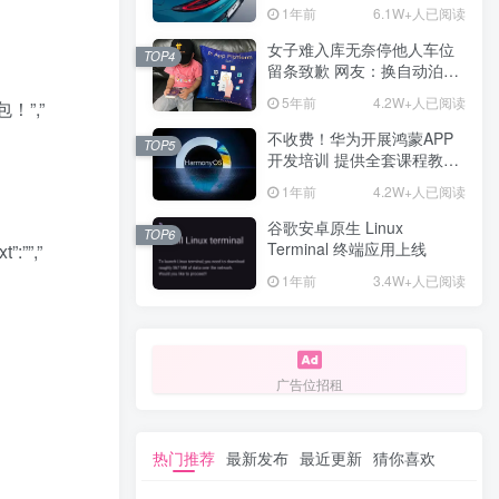
计一年回本
1年前
6.1W+人已阅读
女子难入库无奈停他人车位
TOP4
留条致歉 网友：换自动泊车
来
5年前
4.2W+人已阅读
红包！”,”
不收费！华为开展鸿蒙APP
TOP5
开发培训 提供全套课程教学
资源
1年前
4.2W+人已阅读
谷歌安卓原生 Linux
TOP6
Terminal 终端应用上线
:””,”
1年前
3.4W+人已阅读
广告位招租
热门推荐
最新发布
最近更新
猜你喜欢