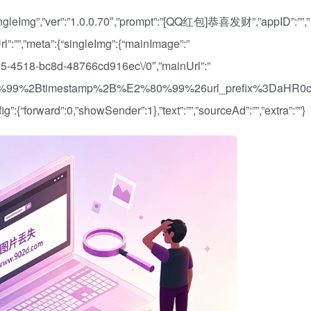
singleImg”,”ver”:”1.0.0.70″,”prompt”:”[QQ红包]恭喜发财”,”appID”:””,”
l”:””,”meta”:{“singleImg”:{“mainImage”:”
625-4518-bc8d-48766cd916ec\/0″,”mainUrl”:”
99%2Btimestamp%2B%E2%80%99%26url_prefix%3DaHR0
orward”:0,”showSender”:1},”text”:””,”sourceAd”:””,”extra”:””}