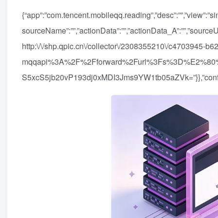
{“app”:”com.tencent.mobileqq.reading”,”desc”:””,”view”:”
sourceName”:””,”actionData”:””,”actionData_A”:””,”sourceUr
http:\/\/shp.qpic.cn\/collector\/2308355210\/c4703945-b
mqqapi%3A%2F%2Fforward%2Furl%3Fs%3D%E2%80%
S5xcS5jb20vP193dj0xMDI3Jms9YW1tb05aZVk=”}},”config”:{“f