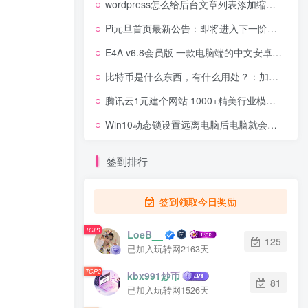
wordpress怎么给后台文章列表添加缩略图展示？[wordpress教程]
Pi元旦首页最新公告：即将进入下一阶段，让我们共同见证主网！
E4A v6.8会员版 一款电脑端的中文安卓开发工具
比特币是什么东西，有什么用处？：加密货币和比特币简史
腾讯云1元建个网站 1000+精美行业模板任选 无需代码即可上手
Win10动态锁设置远离电脑后电脑就会自动锁定
签到排行
签到领取今日奖励
TOP1
LoeB__
125
已加入玩转网2163天
TOP2
kbx991炒币
81
已加入玩转网1526天