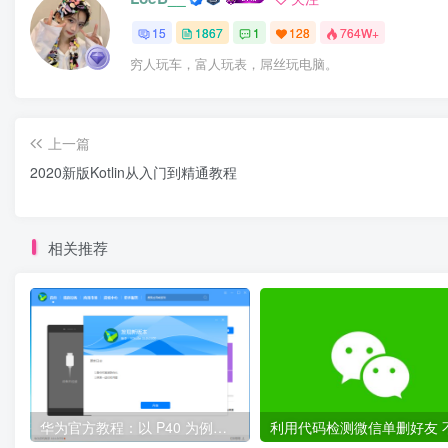
15
1867
1
128
764W+
穷人玩车，富人玩表，屌丝玩电脑。
上一篇
2020新版Kotlin从入门到精通教程
相关推荐
华为官方教程：以 P40 为例，鸿蒙 OS 2.0 Beta 版本回退到 EMUI 11 稳定版