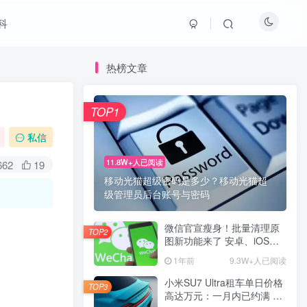
科
热榜文章
TOP1
私信
11.8W+人已阅读
662
19
移动光猫超级密码是多少？移动光猫超
级管理员后台账号与密码
微信官宣瘦身！批量清理原
TOP2
图新功能来了 安卓、iOS均
可使用
1年前
9.3W+人已阅读
小米SU7 Ultra租车单日价格
TOP3
高达万元：一月内已约满 预