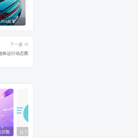
小米SU7 Ultra租车单日价格高达万元：一月内已约满 预计一年回本
女子难入库无奈停他人车位留条致歉 网友：换自动泊车来
不收费！华为开展鸿蒙APP开发培训 提供全套课程教学资源
下一篇
市地铁运行动态图
动画技能
徒手用 Go 写个 Redis 服务器（Godis）