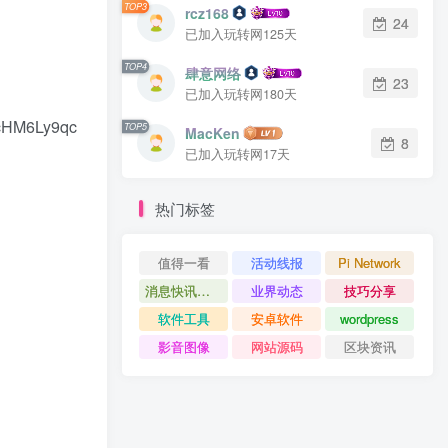
TOP3
rcz168
24
已加入玩转网125天
TOP4
肆意网络
23
已加入玩转网180天
cHM6Ly9qc
TOP5
MacKen
8
已加入玩转网17天
热门标签
值得一看
活动线报
Pi Network
消息快讯查看更多 》》
业界动态
技巧分享
软件工具
安卓软件
wordpress
影音图像
网站源码
区块资讯