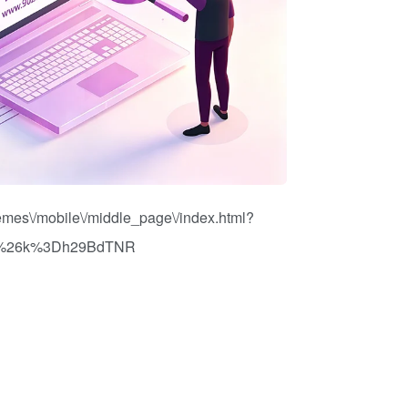
\/mobile\/middle_page\/index.html?
7%26k%3Dh29BdTNR