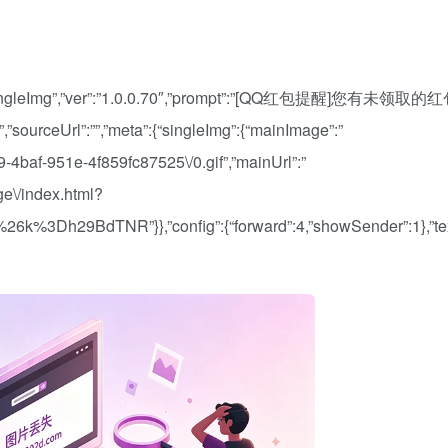
ew”:”singleImg”,”ver”:”1.0.0.70″,”prompt”:”[QQ红包提醒]您有未领取的
”,”sourceUrl”:””,”meta”:{“singleImg”:{“mainImage”:”
9-4baf-951e-4f859fc87525\/0.gif”,”mainUrl”:”
ge\/index.html?
h29BdTNR”}},”config”:{“forward”:4,”showSender”:1},”text”