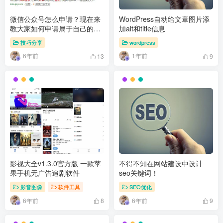
微信公众号怎么申请？现在来
WordPress自动给文章图片添
教大家如何申请属于自己的公
加alt和title信息
众号！
技巧分享
wordpress
6年前
1年前
13
9
影视大全v1.3.0官方版 一款苹
不得不知在网站建设中设计
果手机无广告追剧软件
seo关键词！
影音图像
软件工具
SEO优化
6年前
6年前
8
9