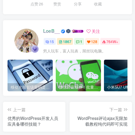
点赞
26
赞赏
分享
收藏
LoeB__
关注
15
1867
1
128
764W+
穷人玩车，富人玩表，屌丝玩电脑。
移动光猫超级密码是多少？移动光猫超级管理员后台账号与密码
微信官宣瘦身！批量清理原图新功能来了 安卓、iOS均可使用
上一篇
下一篇
优秀的WordPress开发人员
WordPress评论ajax无限加
应具备哪些技能？
载教程纯代码即可实现