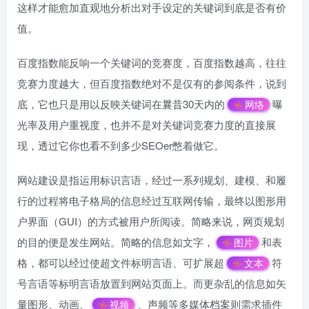
这样才能愈加直观地分析出对手设定的关键词到底是否有价
值。
百度指数能反响一个关键词的竞赛度，百度指数越高，往往
竞赛力度越大，但百度指数绝对不是仅有的参阅条件，说到
底，它也只是用以反映关键词在曩昔30天内的
曝
网络
光率及用户重视度，也并不是对关键词竞赛力度的直接展
现，透过它你也看不到多少SEOer憋着做它。
网站建设是指运用标识言语，经过一系列规划、建模、和履
行的过程将电子格局的信息经过互联网传输，最终以图形用
户界面（GUI）的方式被用户所阅读。简略来说，网页规划
的目的便是发生网站。简略的信息如文字，
和表
图片
格，都可以经过使超文件标明言语、可扩展超
符
文本
号言语等标明言语放置到网站页面上。而更杂乱的信息如矢
量图形、动画、
、声频等多媒体档案则需求插件
视频