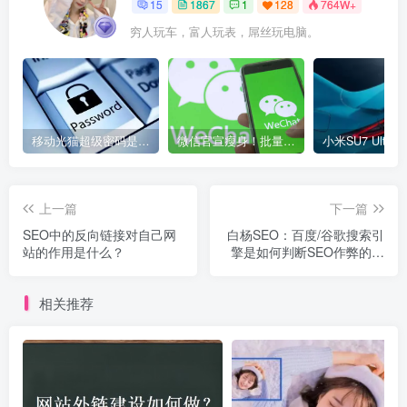
15
1867
1
128
764W+
穷人玩车，富人玩表，屌丝玩电脑。
移动光猫超级密码是多少？移动光猫超级管理员后台账号与密码
微信官宣瘦身！批量清理原图新功能来了 安卓、iOS均可使用
上一篇
下一篇
SEO中的反向链接对自己网
白杨SEO：百度/谷歌搜索引
站的作用是什么？
擎是如何判断SEO作弊的？
举例说明
相关推荐