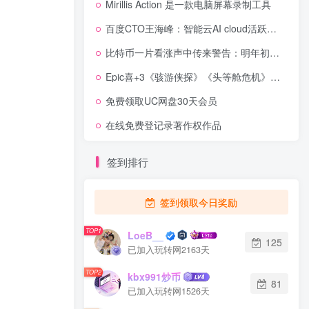
Mirillis Action 是一款电脑屏幕录制工具
百度CTO王海峰：智能云AI cloud活跃客户数增长65%
比特币一片看涨声中传来警告：明年初或大跌30%
Epic喜+3《骇游侠探》《头等舱危机》《DKO》
免费领取UC网盘30天会员
在线免费登记录著作权作品
签到排行
签到领取今日奖励
TOP1
LoeB__
125
已加入玩转网2163天
TOP2
kbx991炒币
81
已加入玩转网1526天