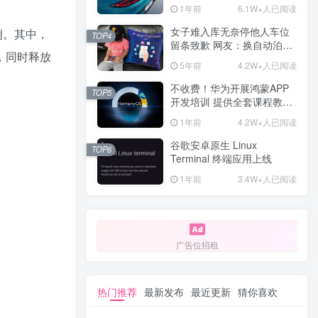
计一年回本
1年前
6.1W+人已阅读
女子难入库无奈停他人车位
例。其中，
TOP4
留条致歉 网友：换自动泊车
现，同时释放
来
5年前
4.2W+人已阅读
不收费！华为开展鸿蒙APP
TOP5
开发培训 提供全套课程教学
资源
1年前
4.2W+人已阅读
谷歌安卓原生 Linux
TOP6
Terminal 终端应用上线
1年前
3.4W+人已阅读
广告位招租
热门推荐
最新发布
最近更新
猜你喜欢