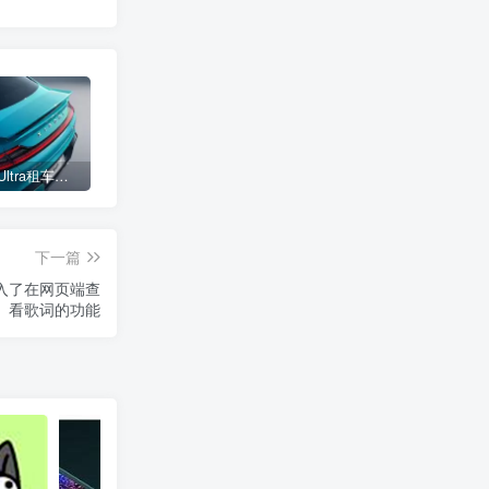
小米SU7 Ultra租车单日价格高达万元：一月内已约满 预计一年回本
女子难入库无奈停他人车位留条致歉 网友：换自动泊车来
不收费！华为开展鸿蒙APP开发培训 提供全套课程教学资源
下一篇
网站：引入了在网页端查
看歌词的功能