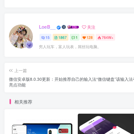
LoeB__
关注
15
1867
1
128
764W+
穷人玩车，富人玩表，屌丝玩电脑。
上一篇
微信安卓版8.0.30更新：开始推荐自己的输入法“微信键盘”该输入
亮点功能
相关推荐