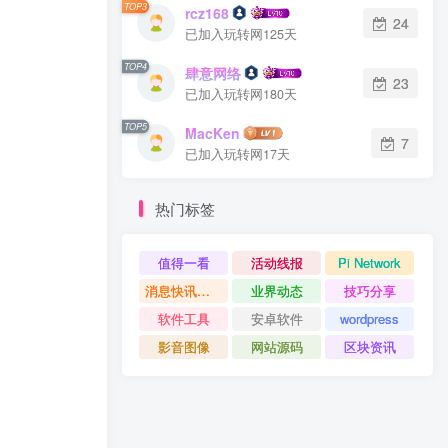
TOP3
rcz168
24
已加入玩转网125天
TOP4
肆意网络
23
已加入玩转网180天
TOP5
MacKen
7
已加入玩转网17天
热门标签
值得一看
活动线报
Pi Network
消息快讯查看更多 》》
业界动态
技巧分享
软件工具
安卓软件
wordpress
影音图像
网站源码
区块资讯