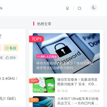
科
热榜文章
片
TOP1
私信
11.8W+人已阅读
56
204
移动光猫超级密码是多少？移动光猫超
级管理员后台账号与密码
.4GHz /
微信官宣瘦身！批量清理原
TOP2
图新功能来了 安卓、iOS均
可使用
1年前
9.3W+人已阅读
1 GbE)
小米SU7 Ultra租车单日价格
TOP3
高达万元：一月内已约满 预