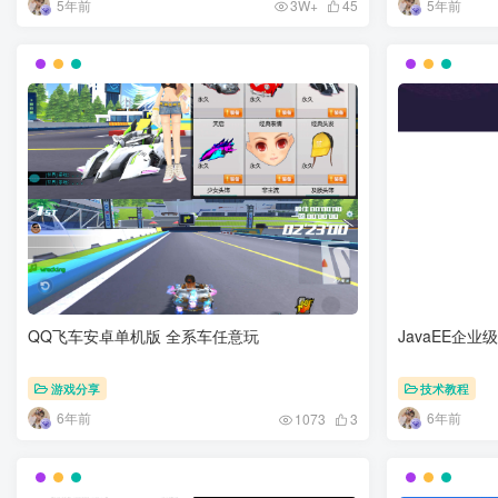
5年前
5年前
3W+
45
QQ飞车安卓单机版 全系车任意玩
JavaEE企
游戏分享
技术教程
6年前
6年前
1073
3