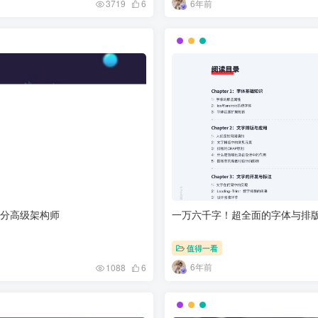
6年前
3719
6
业级分高级架构师
一万六千字！超全面的字体与排
值得一看
6年前
1088
6