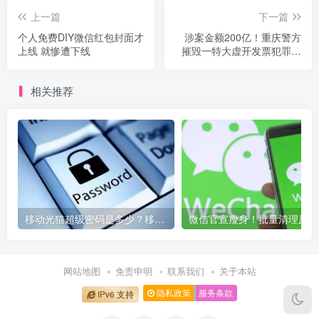
上一篇
下一篇
个人免费DIY微信红包封面才
涉案金额200亿！重庆警方
上线 就惨遭下线
摧毁一特大虚开发票犯罪网
络
相关推荐
移动光猫超级密码是多少？移动光猫超级管理员后台账号与密码
微信
网站地图
免责申明
联系我们
关于本站
隐私政策
服务条款
IPv6 支持