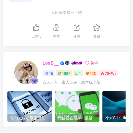
喜欢就支持一下吧
点赞
6
赞赏
分享
收藏
LoeB__
关注
15
1867
1
128
764W+
穷人玩车，富人玩表，屌丝玩电脑。
移动光猫超级密码是多少？移动光猫超级管理员后台账号与密码
微信官宣瘦身！批量清理原图新功能来了 安卓、iOS均可使用