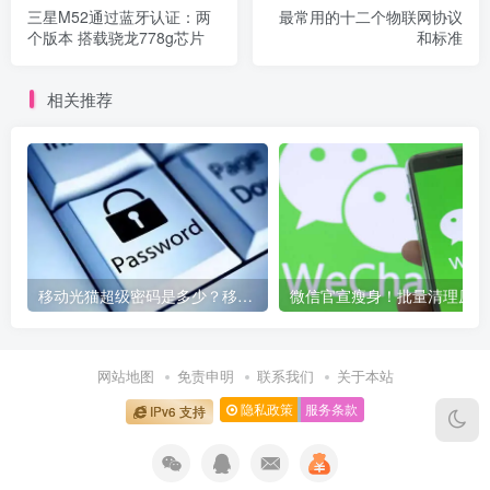
三星M52通过蓝牙认证：两
最常用的十二个物联网协议
个版本 搭载骁龙778g芯片
和标准
相关推荐
移动光猫超级密码是多少？移动光猫超级管理员后台账号与密码
微信
网站地图
免责申明
联系我们
关于本站
隐私政策
服务条款
IPv6 支持