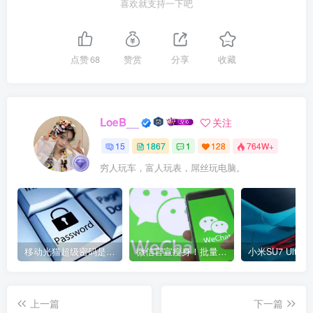
喜欢就支持一下吧
点赞
68
赞赏
分享
收藏
LoeB__
关注
15
1867
1
128
764W+
穷人玩车，富人玩表，屌丝玩电脑。
移动光猫超级密码是多少？移动光猫超级管理员后台账号与密码
微信官宣瘦身！批量清理原图新功能来了 安卓、iOS均可使用
上一篇
下一篇