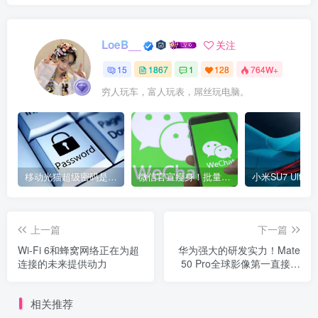
LoeB__
关注
15
1867
1
128
764W+
穷人玩车，富人玩表，屌丝玩电脑。
移动光猫超级密码是多少？移动光猫超级管理员后台账号与密码
微信官宣瘦身！批量清理原图新功能来了 安卓、iOS均可使用
上一篇
下一篇
Wi-Fi 6和蜂窝网络正在为超
华为强大的研发实力！Mate
连接的未来提供动力
50 Pro全球影像第一直接秒
杀iPhone 14 带来三个光学
技术突破
相关推荐