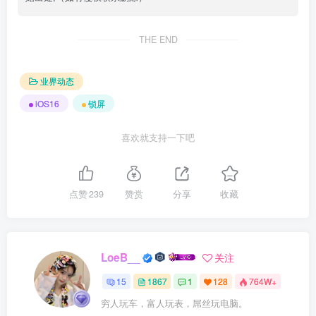
THE END
业界动态
iOS16
锁屏
喜欢就支持一下吧
点赞
239
赞赏
分享
收藏
LoeB__
关注
15
1867
1
128
764W+
穷人玩车，富人玩表，屌丝玩电脑。