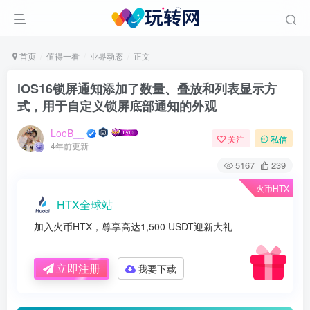
首页
值得一看
业界动态
正文
iOS16锁屏通知添加了数量、叠放和列表显示方
式，用于自定义锁屏底部通知的外观
LoeB__
关注
私信
4年前更新
5167
239
火币HTX
HTX全球站
加入火币HTX，尊享高达1,500 USDT迎新大礼
立即注册
我要下载