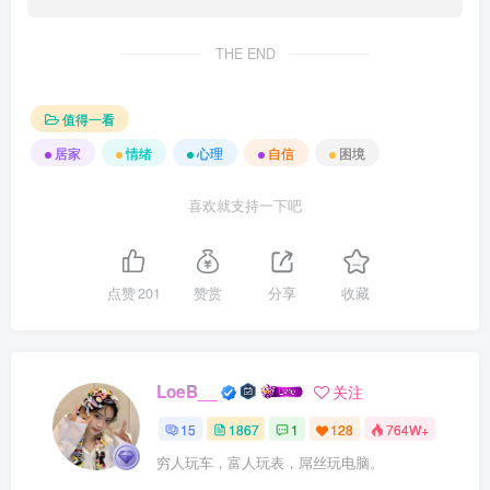
THE END
值得一看
居家
情绪
心理
自信
困境
喜欢就支持一下吧
点赞
201
赞赏
分享
收藏
LoeB__
关注
15
1867
1
128
764W+
穷人玩车，富人玩表，屌丝玩电脑。