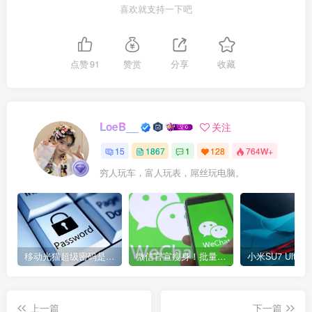
喜欢就支持一下吧
点赞
91
赞赏
分享
收藏
LoeB__
关注
15
1867
1
128
764W+
穷人玩车，富人玩表，屌丝玩电脑。
移动光猫超级密码是多少？移动光猫超级管理员后台账号与密码
微信官宣瘦身！批量清理原图新功能来了 安卓、iOS均可使用
上一篇
下一篇