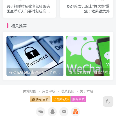
男子熟睡时疑被老鼠咬破头
妈妈给女儿脸上“摊大饼”退
医生呼吁人们要时刻提高警
烧：效果很意外
惕
相关推荐
移动光猫超级密码是多少？移动光猫超级管理员后台账号与密码
微信
网站地图
免责申明
联系我们
关于本站
隐私政策
服务条款
IPv6 支持