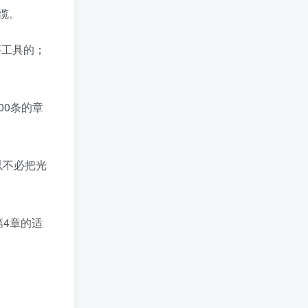
缆。
要工具的；
00条的章
所以不必把光
第4章的适