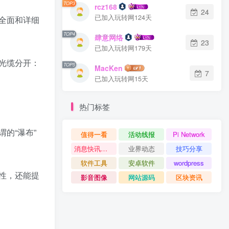
TOP3
rcz168
24
已加入玩转网124天
全面和详细
TOP4
肆意网络
23
已加入玩转网179天
光缆分开：
TOP5
MacKen
7
已加入玩转网15天
热门标签
的“瀑布”
值得一看
活动线报
Pi Network
消息快讯查看更多 》》
业界动态
技巧分享
软件工具
安卓软件
wordpress
性，还能提
影音图像
网站源码
区块资讯