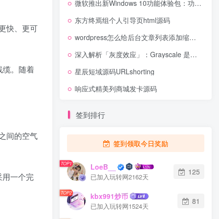
微软推出新Windows 10功能体验包：功能修复、改善剪贴可靠性
东方终焉组个人引导页html源码
更快、更可
wordpress怎么给后台文章列表添加缩略图展示？[wordpress教程]
深入解析「灰度效应」：Grayscale 是如何推动比特币上涨的？
线缆。随着
星辰短域源码URLshorting
响应式精美列商城发卡源码
签到排行
之间的空气
签到领取今日奖励
TOP1
LoeB__
125
采用一个完
已加入玩转网2162天
TOP2
kbx991炒币
81
已加入玩转网1524天