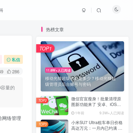
科
热榜文章
TOP1
私信
11.8W+人已阅读
49
286
移动光猫超级密码是多少？移动光猫超
级管理员后台账号与密码
O容量的
微信官宣瘦身！批量清理原
TOP2
图新功能来了 安卓、iOS均
可使用
1年前
9.3W+人已阅读
给网络管理
小米SU7 Ultra租车单日价格
TOP3
高达万元：一月内已约满 预