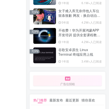
计一年回本
1年前
6.1W+人已阅读
女子难入库无奈停他人车位
TOP4
留条致歉 网友：换自动泊车
来
5年前
4.2W+人已阅读
不收费！华为开展鸿蒙APP
TOP5
开发培训 提供全套课程教学
资源
1年前
4.2W+人已阅读
谷歌安卓原生 Linux
TOP6
Terminal 终端应用上线
1年前
3.4W+人已阅读
广告位招租
热门推荐
最新发布
最近更新
猜你喜欢