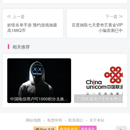
上一篇
下一篇
妖怪名单手游 预约游戏抽最
百度抽取七天爱奇艺黄金VIP
高188Q币
小编亲测已中
相关推荐
中国电信用户可1000积分兑换10元话费
广
网站地图
免责申明
联系我们
关于本站
隐私政策
服务条款
IPv6 支持