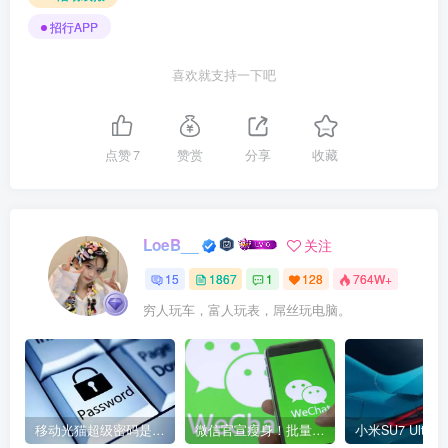
招行APP
喜欢就支持一下吧
点赞
7
赞赏
分享
收藏
LoeB__
关注
15
1867
1
128
764W+
穷人玩车，富人玩表，屌丝玩电脑。
移动光猫超级密码是多少？移动光猫超级管理员后台账号与密码
微信官宣瘦身！批量清理原图新功能来了 安卓、iOS均可使用