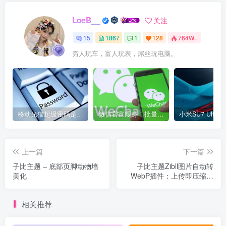
LoeB__
关注
15
1867
1
128
764W+
穷人玩车，富人玩表，屌丝玩电脑。
移动光猫超级密码是多少？移动光猫超级管理员后台账号与密码
微信官宣瘦身！批量清理原图新功能来了 安卓、iOS均可使用
上一篇
下一篇
子比主题 – 底部页脚动物墙
子比主题Zibll图片自动转
美化
WebP插件：上传即压缩，
网站速度翻倍不挑服务器
相关推荐