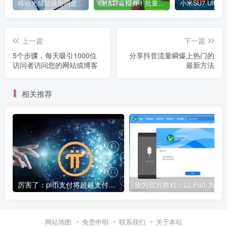
移动光猫超级密码是多少？移动光猫超级管理员后台账号与密码
微信官宣瘦身！批量清理原图新功能来了 安卓、iOS均可使用
上一篇
下一篇
5个步骤，每天吸引1000位
分享抖音流量瞬爆上热门的
访问者访问您的网站或博客
最新方法
相关推荐
厉害了：pi币支付将超越支付宝微信成为全球第一大支付平台
华为官方教程：以 P40 为例，鸿蒙 OS 2.0 Beta 版本回
网站地图
免责申明
联系我们
关于本站