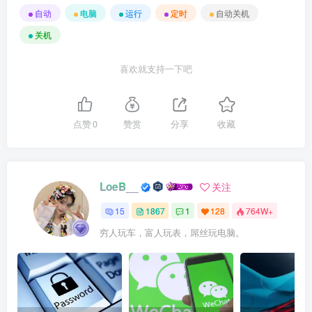
自动
电脑
运行
定时
自动关机
关机
喜欢就支持一下吧
点赞
0
赞赏
分享
收藏
LoeB__
关注
15
1867
1
128
764W+
穷人玩车，富人玩表，屌丝玩电脑。