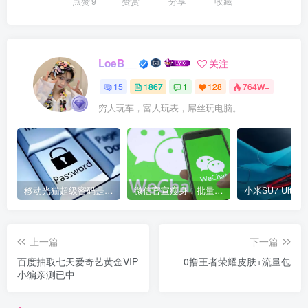
点赞
9
赞赏
分享
收藏
LoeB__
关注
15
1867
1
128
764W+
穷人玩车，富人玩表，屌丝玩电脑。
移动光猫超级密码是多少？移动光猫超级管理员后台账号与密码
微信官宣瘦身！批量清理原图新功能来了 安卓、iOS均可使用
上一篇
下一篇
百度抽取七天爱奇艺黄金VIP
0撸王者荣耀皮肤+流量包
小编亲测已中