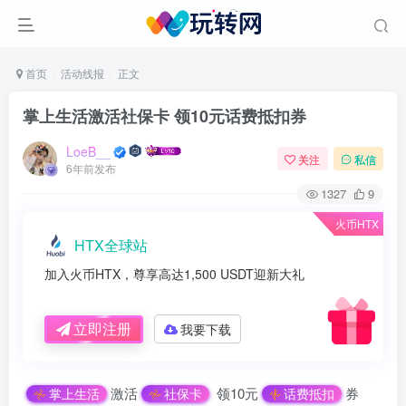
首页
活动线报
正文
掌上生活激活社保卡 领10元话费抵扣券
LoeB__
关注
私信
6年前发布
1327
9
火币HTX
HTX全球站
加入火币HTX，尊享高达1,500 USDT迎新大礼
立即注册
我要下载
激活
领10元
券
掌上生活
社保卡
话费抵扣