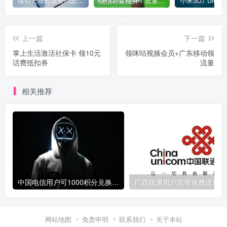
移动光猫超级密码是多少？移动光猫超级管理员后台账号与密码
微信官宣瘦身！批量清理原图新功能来了 安卓、iOS均可使用
上一篇
下一篇
掌上生活激活社保卡 领10元
领咪咕视频会员+广东移动领
话费抵扣券
流量
相关推荐
中国电信用户可1000积分兑换10元话费
广
网站地图
免责申明
联系我们
关于本站