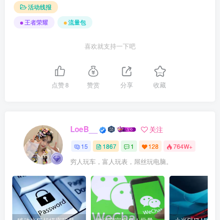
活动线报
王者荣耀
流量包
喜欢就支持一下吧
点赞
8
赞赏
分享
收藏
LoeB__
关注
15
1867
1
128
764W+
穷人玩车，富人玩表，屌丝玩电脑。