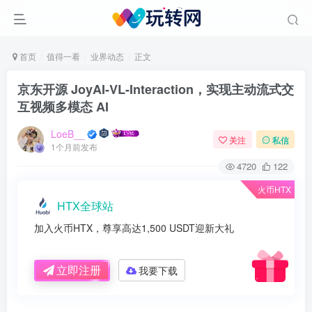
首页
值得一看
业界动态
正文
京东开源 JoyAI-VL-Interaction，实现主动流式交
互视频多模态 AI
LoeB__
关注
私信
1个月前发布
4720
122
火币HTX
HTX全球站
加入火币HTX，尊享高达1,500 USDT迎新大礼
立即注册
我要下载