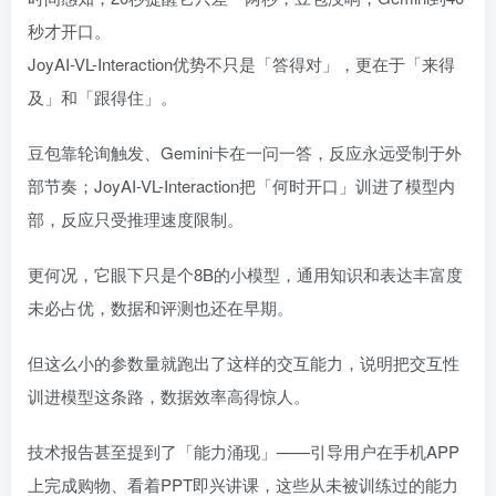
秒才开口。
JoyAI-VL-Interaction优势不只是「答得对」，更在于「来得
及」和「跟得住」。
豆包靠轮询触发、Gemini卡在一问一答，反应永远受制于外
部节奏；JoyAI-VL-Interaction把「何时开口」训进了模型内
部，反应只受推理速度限制。
更何况，它眼下只是个8B的小模型，通用知识和表达丰富度
未必占优，数据和评测也还在早期。
但这么小的参数量就跑出了这样的交互能力，说明把交互性
训进模型这条路，数据效率高得惊人。
技术报告甚至提到了「能力涌现」——引导用户在手机APP
上完成购物、看着PPT即兴讲课，这些从未被训练过的能力