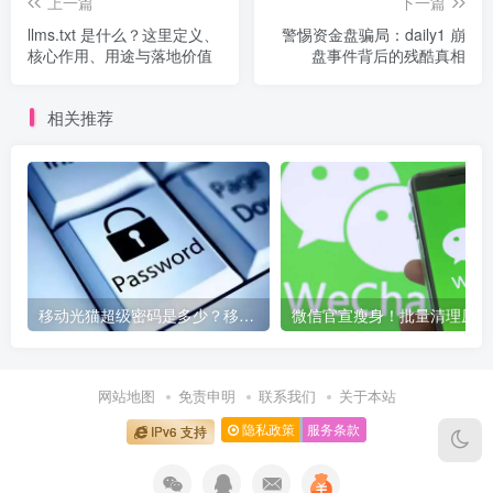
上一篇
下一篇
llms.txt 是什么？这里定义、
警惕资金盘骗局：daily1 崩
核心作用、用途与落地价值
盘事件背后的残酷真相
相关推荐
移动光猫超级密码是多少？移动光猫超级管理员后台账号与密码
微信
网站地图
免责申明
联系我们
关于本站
隐私政策
服务条款
IPv6 支持