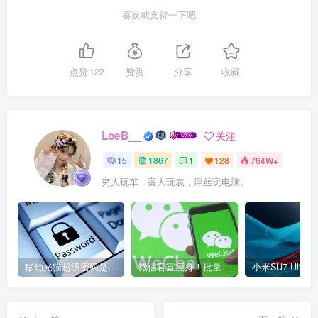
喜欢就支持一下吧
点赞
122
赞赏
分享
收藏
LoeB__
关注
15
1867
1
128
764W+
穷人玩车，富人玩表，屌丝玩电脑。
移动光猫超级密码是多少？移动光猫超级管理员后台账号与密码
微信官宣瘦身！批量清理原图新功能来了 安卓、iOS均可使用