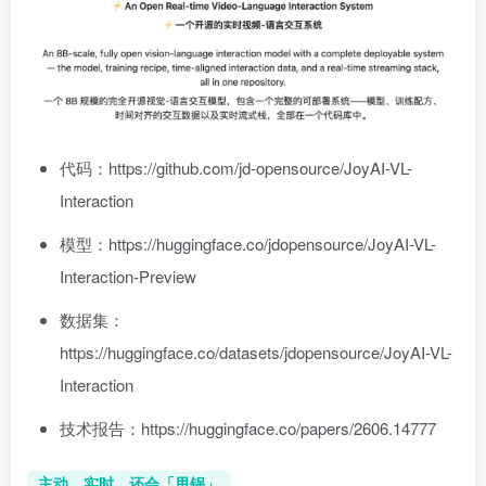
代码：https://github.com/jd-opensource/JoyAI-VL-
Interaction
模型：https://huggingface.co/jdopensource/JoyAI-VL-
Interaction-Preview
数据集：
https://huggingface.co/datasets/jdopensource/JoyAI-VL-
Interaction
技术报告：https://huggingface.co/papers/2606.14777
主动、实时、还会「甩锅」