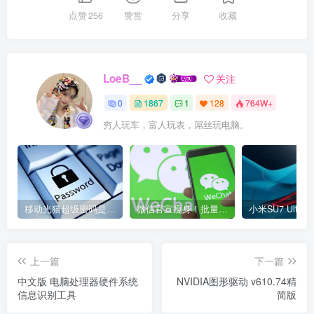
点赞
256
赞赏
分享
收藏
LoeB__
关注
0
1867
1
128
764W+
穷人玩车，富人玩表，屌丝玩电脑。
移动光猫超级密码是多少？移动光猫超级管理员后台账号与密码
微信官宣瘦身！批量清理原图新功能来了 安卓、iOS均可使用
上一篇
下一篇
中文版 电脑处理器硬件系统
NVIDIA图形驱动 v610.74精
信息识别工具
简版