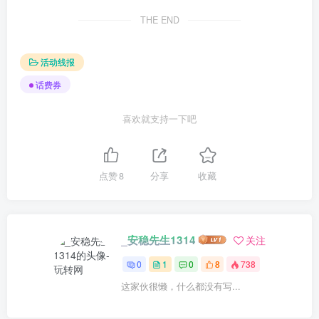
THE END
活动线报
话费券
喜欢就支持一下吧
点赞
8
分享
收藏
_安稳先生1314
关注
0
1
0
8
738
这家伙很懒，什么都没有写...