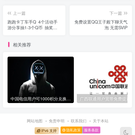
上一篇
下一篇
跑跑卡丁车手Q 4个活动手
免费设置QQ王子殿下聊天气
游分享抽1-3个Q币 抽奖性
泡 无需SVIP
质
相关推荐
中国电信用户可1000积分兑换10元话费
广
网站地图
免责申明
联系我们
关于本站
隐私政策
服务条款
IPv6 支持