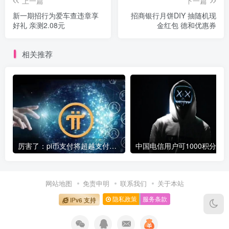
上一篇
下一篇
新一期招行为爱车查违章享
招商银行月饼DIY 抽随机现
好礼 亲测2.08元
金红包 德和优惠券
相关推荐
厉害了：pi币支付将超越支付宝微信成为全球第一大支付平台
网站地图
免责申明
联系我们
关于本站
隐私政策
服务条款
IPv6 支持