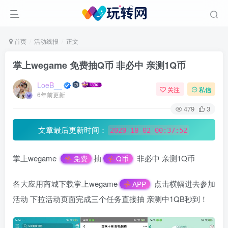
首页
活动线报
正文
掌上wegame 免费抽Q币 非必中 亲测1Q币
LoeB__
关注
私信
6年前更新
479
3
文章最后更新时间：
2020-10-02 00:37:52
掌上wegame
抽
非必中 亲测1Q币
免费
Q币
各大应用商城下载掌上wegame
点击横幅进去参加
APP
活动 下拉活动页面完成三个任务直接抽 亲测中1QB秒到！