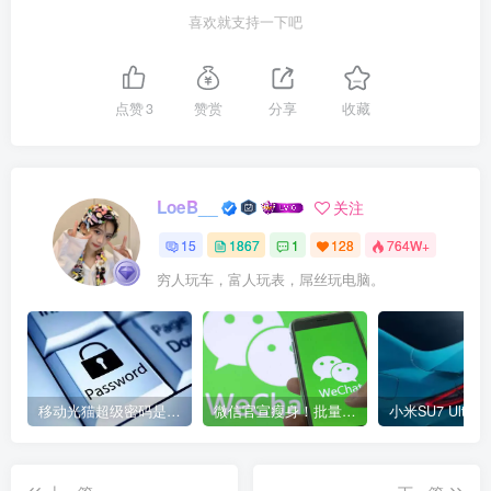
喜欢就支持一下吧
点赞
3
赞赏
分享
收藏
LoeB__
关注
15
1867
1
128
764W+
穷人玩车，富人玩表，屌丝玩电脑。
移动光猫超级密码是多少？移动光猫超级管理员后台账号与密码
微信官宣瘦身！批量清理原图新功能来了 安卓、iOS均可使用