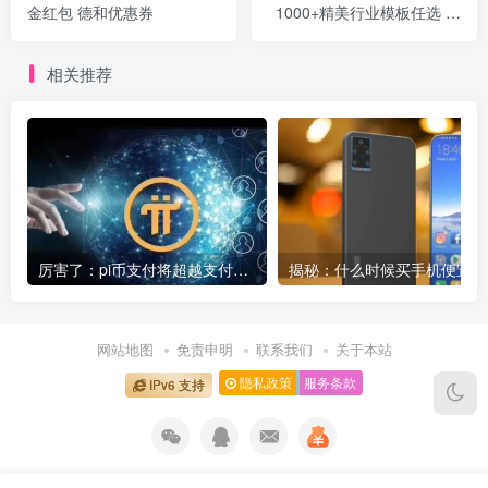
金红包 德和优惠券
1000+精美行业模板任选 无
需代码即可上手
相关推荐
厉害了：pi币支付将超越支付宝微信成为全球第一大支付平台
揭秘
网站地图
免责申明
联系我们
关于本站
隐私政策
服务条款
IPv6 支持