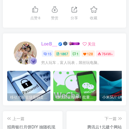
点赞
8
赞赏
分享
收藏
LoeB__
关注
15
1867
1
128
764W+
穷人玩车，富人玩表，屌丝玩电脑。
移动光猫超级密码是多少？移动光猫超级管理员后台账号与密码
微信官宣瘦身！批量清理原图新功能来了 安卓、iOS均可使用
上一篇
下一篇
招商银行月饼DIY 抽随机现
腾讯云1元建个网站