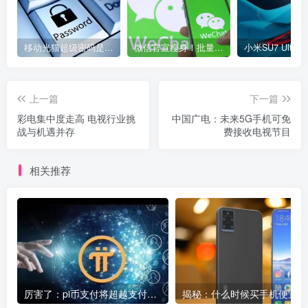
移动光猫超级密码是多少？移动光猫超级管理员后台账号与密码
微信官宣瘦身！批量清理原图新功能来了 安卓、iOS均可使用
上一篇
下一篇
彩电集中度走高 电视行业挑
中国广电：未来5G手机可免
战与机遇并存
费接收电视节目
相关推荐
厉害了：pi币支付将超越支付宝微信成为全球第一大支付平台
揭秘