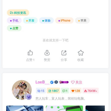
科技资讯
手机
开发
体验
iPhone
苹果
点赞
喜欢就支持一下吧
点赞
1
赞赏
分享
收藏
LoeB__
关注
15
1867
1
128
764W+
穷人玩车，富人玩表，屌丝玩电脑。