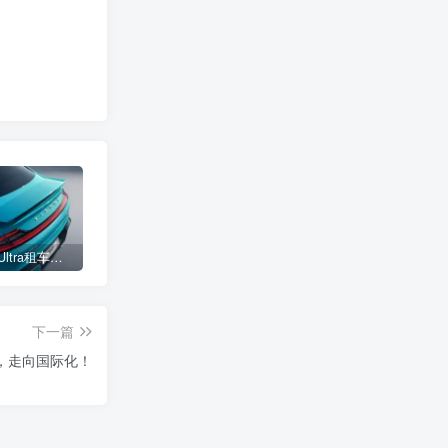
小米SU7 Ultra租车单日价格高达万元：一月内已约满 预计一年回本
女子难入库无奈停他人车位留条致歉 网友：换自动泊车来
不收费！华为开展鸿蒙APP开发培训 提供全套课程教学资源
下一篇
好，走向国际化！