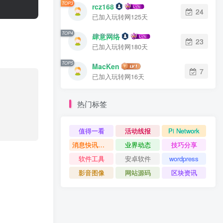
TOP3
rcz168
24
已加入玩转网125天
TOP4
肆意网络
23
已加入玩转网180天
TOP5
MacKen
7
已加入玩转网16天
热门标签
值得一看
活动线报
Pi Network
消息快讯查看更多 》》
业界动态
技巧分享
软件工具
安卓软件
wordpress
影音图像
网站源码
区块资讯