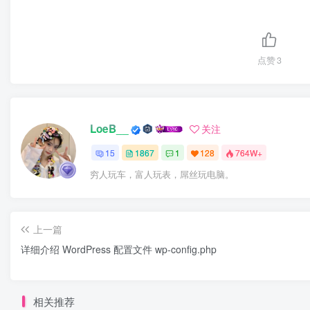
点赞
3
LoeB__
关注
15
1867
1
128
764W+
穷人玩车，富人玩表，屌丝玩电脑。
上一篇
详细介绍 WordPress 配置文件 wp-config.php
相关推荐