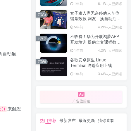
计一年回本
1年前
6.1W+人已阅读
女子难入库无奈停他人车位
TOP4
留条致歉 网友：换自动泊车
来
5年前
4.2W+人已阅读
不收费！华为开展鸿蒙APP
TOP5
开发培训 提供全套课程教学
资源
1年前
4.2W+人已阅读
钩自动触
谷歌安卓原生 Linux
TOP6
Terminal 终端应用上线
1年前
3.4W+人已阅读
广告位招租
来触发
t()
热门推荐
最新发布
最近更新
猜你喜欢