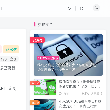
科
热榜文章
TOP1
私信
11.8W+人已阅读
1170
3
移动光猫超级密码是多少？移动光猫超
据已更新
级管理员后台账号与密码
微信官宣瘦身！批量清理原
TOP2
图新功能来了 安卓、iOS均
PI、定制
可使用
1年前
9.3W+人已阅读
小米SU7 Ultra租车单日价格
TOP3
高达万元：一月内已约满 预