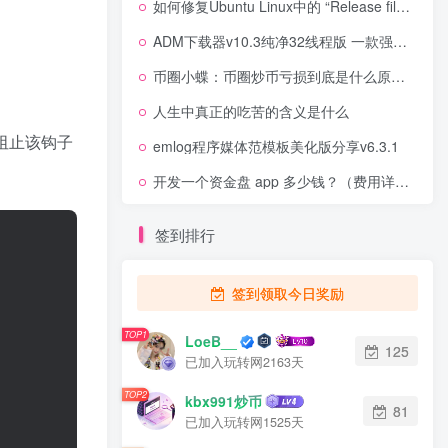
如何修复Ubuntu Linux中的 “Release file is not valid yet” 错误
ADM下载器v10.3纯净32线程版 一款强大的下载工具
币圈小蝶：币圈炒币亏损到底是什么原因导致？
人生中真正的吃苦的含义是什么
阻止该钩子
emlog程序媒体范模板美化版分享v6.3.1
开发一个资金盘 app 多少钱？（费用详细汇总）
签到排行
签到领取今日奖励
TOP1
LoeB__
125
已加入玩转网2163天
TOP2
kbx991炒币
81
已加入玩转网1525天