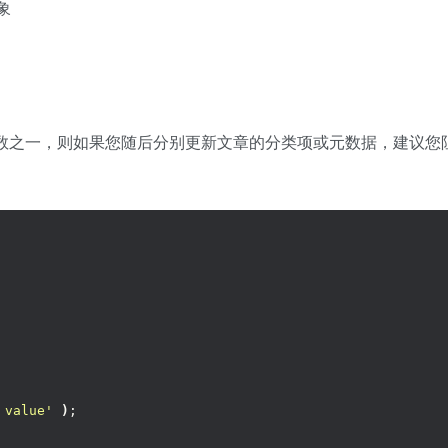
象
数之一，则如果您随后分别更新文章的分类项或元数据，建议您
 value'
)
;