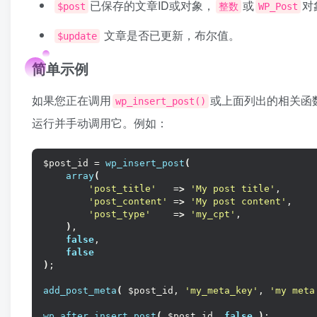
已保存的文章ID或对象，
或
对
$post
整数
WP_Post
文章是否已更新，布尔值。
$update
简单示例
如果您正在调用
或上面列出的相关函
wp_insert_post()
运行并手动调用它。例如：
$post_id = 
wp_insert_post
(
array
(
'post_title'
   =
>
'My post title'
,
'post_content'
 =
>
'My post content'
,
'post_type'
    =
>
'my_cpt'
,
)
,
false
,
false
)
;
add_post_meta
(
 $post_id, 
'my_meta_key'
, 
'my meta
wp_after_insert_post
(
 $post_id, 
false
)
;