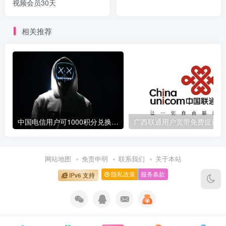
视频会员30天
相关推荐
中国电信用户可1000积分兑换10元话费
广
网站地图
免责申明
联系我们
关于本站
隐私政策
服务条款
IPv6 支持