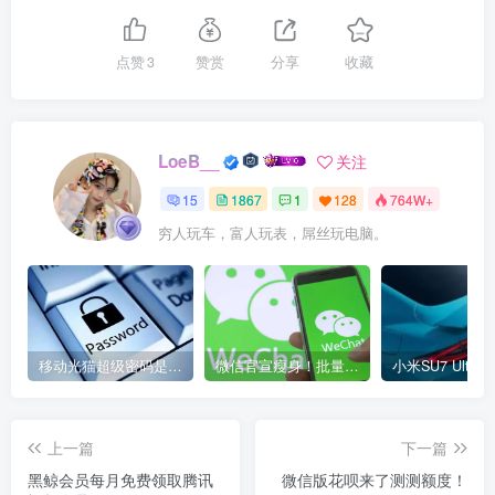
点赞
3
赞赏
分享
收藏
LoeB__
关注
15
1867
1
128
764W+
穷人玩车，富人玩表，屌丝玩电脑。
移动光猫超级密码是多少？移动光猫超级管理员后台账号与密码
微信官宣瘦身！批量清理原图新功能来了 安卓、iOS均可使用
上一篇
下一篇
黑鲸会员每月免费领取腾讯
微信版花呗来了测测额度！