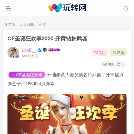
首页
活动线报
正文
CF圣诞狂欢季2020 开黄钻抽武器
LoeB__
关注
私信
6年前发布
968
3
开通豪黄大会员抽各种武器，开神秘点
CF圣诞狂欢季
券盒子抽18800cf点券等。