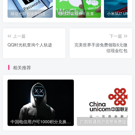
移动光猫超级密码是多少？移动光猫超级管理员后台账号与密码
微信官宣瘦身！批量清理原图新功能来了 安卓、iOS均可使用
上一篇
下一篇
QQ时光机查询个人轨迹
完美世界手游免费领取6元微
信现金红包
相关推荐
中国电信用户可1000积分兑换10元话费
广