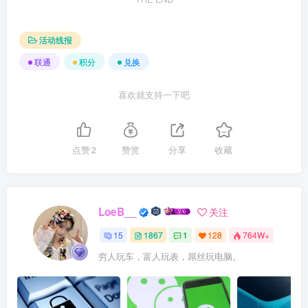
活动线报
联通
积分
兑换
喜欢就支持一下吧
点赞
2
赞赏
分享
收藏
LoeB__
关注
15
1867
1
128
764W+
穷人玩车，富人玩表，屌丝玩电脑。