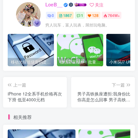
LoeB__
关注
0
1867
1
128
764W+
穷人玩车，富人玩表，屌丝玩电脑。
移动光猫超级密码是多少？移动光猫超级管理员后台账号与密码
微信官宣瘦身！批量清理原图新功能来了 安卓、iOS均可使用
上一篇
下一篇
iPhone 12全系手机价格再次
男子高铁换座遭拒:我身份比
下滑 低至4000元档
你高是怎么回事 男子高铁换
座遭拒:我身份比你高具体情
况
相关推荐