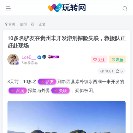
首页
值得一看
正文
10多名驴友在贵州未开发溶洞探险失联，救援队正
赶赴现场
LoeB__
关注
私信
6年前发布
1681
6
3天前，10多名
到黔西县素朴镇水西洞一未开发的
驴友
探险与外界
，疑似被困。
溶洞
失联