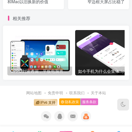
和Mac以旧换新的价值
窄边框大屏占比稳了
相关推荐
OPPO刘波透漏，平板电脑将于明年上半年发布
如今手机为什么
网站地图
免责申明
联系我们
关于本站
隐私政策
服务条款
IPv6 支持