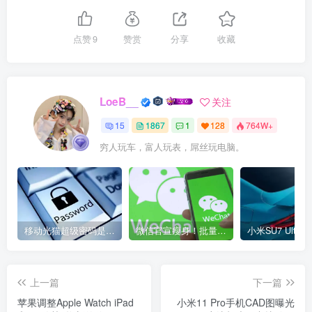
点赞
9
赞赏
分享
收藏
LoeB__
关注
15
1867
1
128
764W+
穷人玩车，富人玩表，屌丝玩电脑。
移动光猫超级密码是多少？移动光猫超级管理员后台账号与密码
微信官宣瘦身！批量清理原图新功能来了 安卓、iOS均可使用
上一篇
下一篇
苹果调整Apple Watch iPad
小米11 Pro手机CAD图曝光