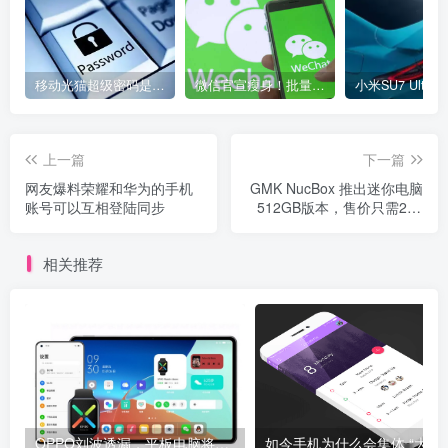
移动光猫超级密码是多少？移动光猫超级管理员后台账号与密码
微信官宣瘦身！批量清理原图新功能来了 安卓、iOS均可使用
上一篇
下一篇
网友爆料荣耀和华为的手机
GMK NucBox 推出迷你电脑
账号可以互相登陆同步
512GB版本，售价只需279
美元
相关推荐
OPPO刘波透漏，平板电脑将于明年上半年发布
如今手机为什么