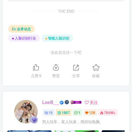
THE END
业界动态
人脸识别行业
智能人脸识别
喜欢就支持一下吧
点赞
9
赞赏
分享
收藏
LoeB__
关注
15
1867
1
128
764W+
穷人玩车，富人玩表，屌丝玩电脑。