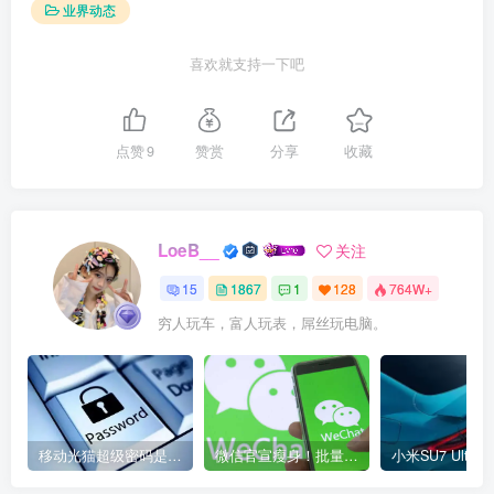
业界动态
喜欢就支持一下吧
点赞
9
赞赏
分享
收藏
LoeB__
关注
15
1867
1
128
764W+
穷人玩车，富人玩表，屌丝玩电脑。
移动光猫超级密码是多少？移动光猫超级管理员后台账号与密码
微信官宣瘦身！批量清理原图新功能来了 安卓、iOS均可使用