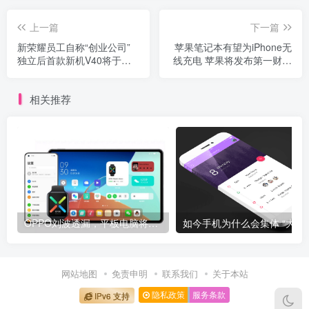
上一篇
下一篇
新荣耀员工自称“创业公司”
苹果笔记本有望为iPhone无
独立后首款新机V40将于本
线充电 苹果将发布第一财季
月到来
财报
相关推荐
OPPO刘波透漏，平板电脑将于明年上半年发布
如今手机为什么
网站地图
免责申明
联系我们
关于本站
隐私政策
服务条款
IPv6 支持