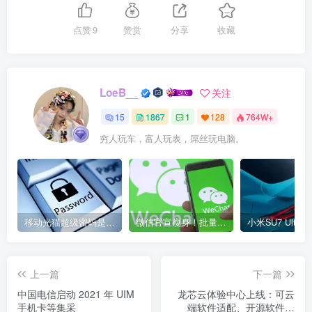
点赞
9
赞赏
分享
收藏
LoeB__
关注
15
1867
1
128
764W+
穷人玩车，富人玩表，屌丝玩电脑。
移动光猫超级密码是多少？移动光猫超级管理员后台账号与密码
微信官宣瘦身！批量清理原图新功能来了 安卓、iOS均可使用
上一篇
下一篇
中国电信启动 2021 年 UIM
龙芯云体验中心上线：可云
手机卡等集采
端软件适配、开源软件移