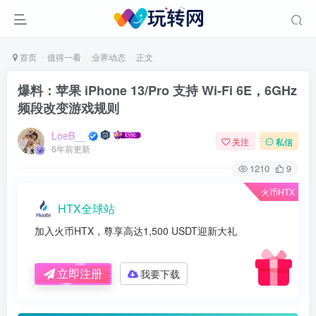
首页
值得一看
业界动态
正文
爆料：苹果 iPhone 13/Pro 支持 Wi-Fi 6E，6GHz
频段改变游戏规则
LoeB__
关注
私信
6年前更新
1210
9
火币HTX
HTX全球站
加入火币HTX，尊享高达1,500 USDT迎新大礼
立即注册
我要下载