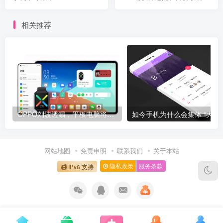
植、环境模拟测试 ...
相关推荐
OPPO刘波透漏，平板电脑将于明年上半年发布
如今手机为什么
网站地图
免责申明
联系我们
关于本站
隐私政策
服务条款
IPv6 支持