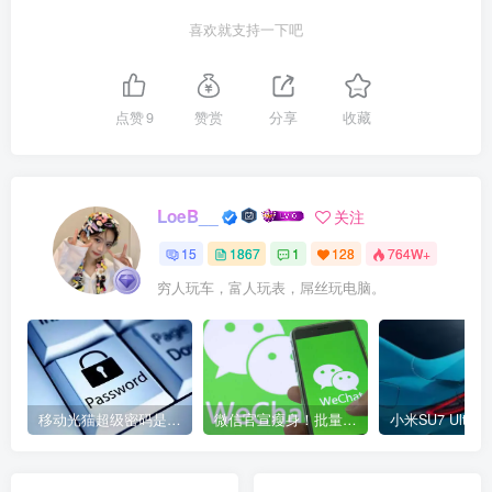
喜欢就支持一下吧
点赞
9
赞赏
分享
收藏
LoeB__
关注
15
1867
1
128
764W+
穷人玩车，富人玩表，屌丝玩电脑。
移动光猫超级密码是多少？移动光猫超级管理员后台账号与密码
微信官宣瘦身！批量清理原图新功能来了 安卓、iOS均可使用