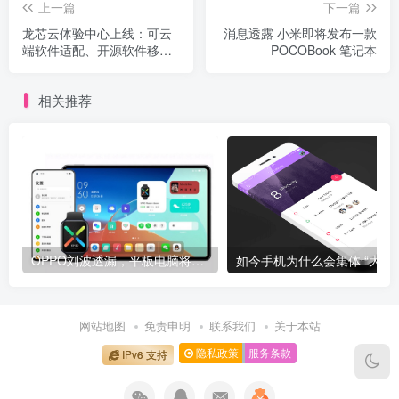
上一篇
下一篇
龙芯云体验中心上线：可云
消息透露 小米即将发布一款
端软件适配、开源软件移
POCOBook 笔记本
植、环境模拟测试 ...
相关推荐
OPPO刘波透漏，平板电脑将于明年上半年发布
如今手机为什么
网站地图
免责申明
联系我们
关于本站
隐私政策
服务条款
IPv6 支持