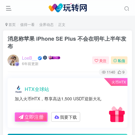
首页
值得一看
业界动态
正文
消息称苹果 iPhone SE Plus 不会在明年上半年发
布
LoeB__
关注
私信
6年前更新
1140
9
火币HTX
HTX全球站
加入火币HTX，尊享高达1,500 USDT迎新大礼
立即注册
我要下载