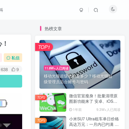
科
热榜文章
心！
TOP1
私信
11.8W+人已阅读
1638
9
移动光猫超级密码是多少？移动光猫超
级管理员后台账号与密码
微信官宣瘦身！批量清理原
TOP2
图新功能来了 安卓、iOS均
可使用
1年前
9.3W+人已阅读
小米SU7 Ultra租车单日价格
TOP3
高达万元：一月内已约满 预