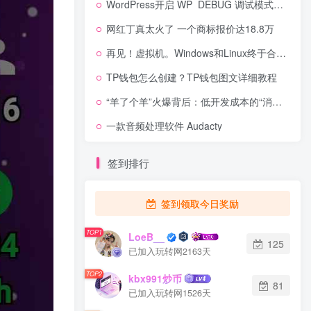
WordPress开启 WP_DEBUG 调试模式的方法
网红丁真太火了 一个商标报价达18.8万
再见！虚拟机。Windows和Linux终于合体了
TP钱包怎么创建？TP钱包图文详细教程
“羊了个羊”火爆背后：低开发成本的“消消乐”究竟有多挣钱
一款音频处理软件 Audacty
签到排行
签到领取今日奖励
TOP1
LoeB__
125
已加入玩转网2163天
TOP2
kbx991炒币
81
已加入玩转网1526天