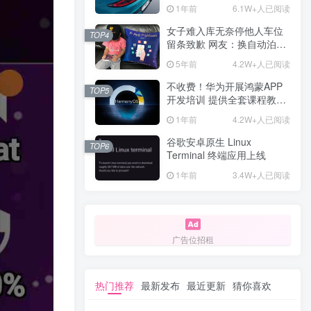
计一年回本
1年前
6.1W+人已阅读
女子难入库无奈停他人车位
TOP4
留条致歉 网友：换自动泊车
来
5年前
4.2W+人已阅读
不收费！华为开展鸿蒙APP
TOP5
开发培训 提供全套课程教学
资源
1年前
4.2W+人已阅读
谷歌安卓原生 Linux
TOP6
Terminal 终端应用上线
1年前
3.4W+人已阅读
广告位招租
热门推荐
最新发布
最近更新
猜你喜欢