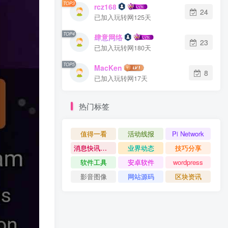
TOP3
rcz168
24
已加入玩转网125天
TOP4
肆意网络
23
已加入玩转网180天
TOP5
MacKen
8
已加入玩转网17天
热门标签
值得一看
活动线报
Pi Network
消息快讯查看更多 》》
业界动态
技巧分享
软件工具
安卓软件
wordpress
影音图像
网站源码
区块资讯