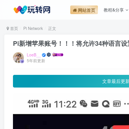
教程&分享
网站首页
首页
Pi Network
正文
Pi新增苹果账号！！！将允许34种语言
LoeB__
5年前更新
文章最后更