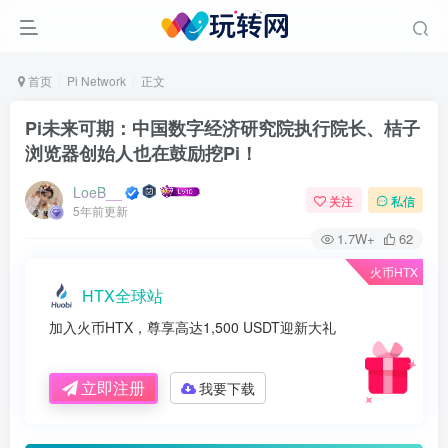
首页
Pi Network
正文
Pi未来可期：中国数字经济研究院执行院长、桔子
浏览器创始人也在鼓励挖Pi！
LoeB__
关注
私信
5年前更新
1.7W+
62
火币HTX
HTX全球站
加入火币HTX，尊享高达1,500 USDT迎新大礼
立即注册
我要下载