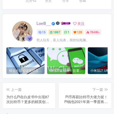
点赞
62
赞赏
分享
收藏
LoeB__
关注
15
1867
1
128
764W+
穷人玩车，富人玩表，屌丝玩电脑。
移动光猫超级密码是多少？移动光猫超级管理员后台账号与密码
微信官宣瘦身！批量清理原图新功能来了 安卓、iOS均可使用
上一篇
下一篇
为什么Pi在白皮书中出现87
Pi币再获比特币大佬力挺！
次比特币？更多的精英创客
Pi钱包2021年第一季度将上
加入Pi我们值得思考
线