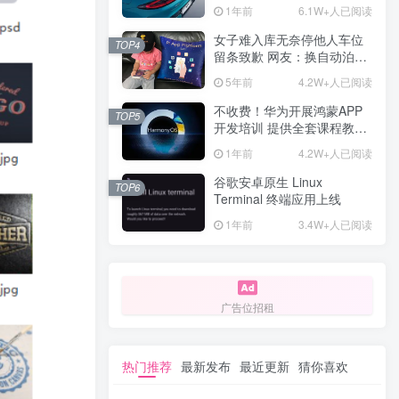
计一年回本
1年前
6.1W+人已阅读
女子难入库无奈停他人车位
TOP4
留条致歉 网友：换自动泊车
来
5年前
4.2W+人已阅读
不收费！华为开展鸿蒙APP
TOP5
开发培训 提供全套课程教学
资源
1年前
4.2W+人已阅读
谷歌安卓原生 Linux
TOP6
Terminal 终端应用上线
1年前
3.4W+人已阅读
广告位招租
热门推荐
最新发布
最近更新
猜你喜欢