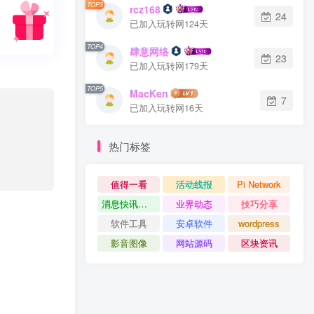
TOP3
rcz168
24
已加入玩转网124天
TOP4
肆意网络
23
已加入玩转网179天
TOP5
MacKen
7
已加入玩转网16天
热门标签
值得一看
活动线报
Pi Network
消息快讯查看更多 》》
业界动态
技巧分享
软件工具
安卓软件
wordpress
影音图像
网站源码
区块资讯