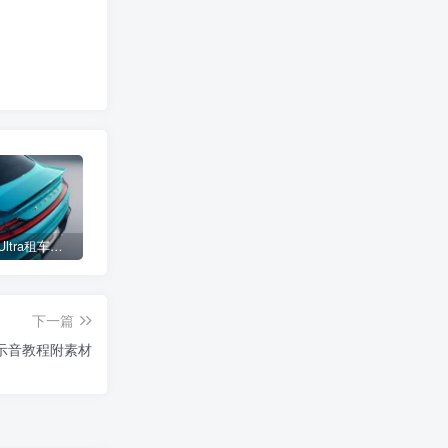
小米SU7 Ultra租车单日价格高达万元：一月内已约满 预计一年回本
女子难入库无奈停他人车位留条致歉 网友：换自动泊车来
不收费！华为开展鸿蒙APP开发培训 提供全套课程教学资源
下一篇
示音教程附素材