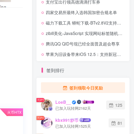
支付宝出行领高德滴滴打车券
四家交易所最终入选韩国加密合规名单
磁力下载工具 蟒蛇下载-BTv2.8V2支持下载各种资源
zibill美化-JavaScript 实现网站标签随机颜色
腾讯QQ QID号现已经全面普及超会尊享
苹果为旧设备带来iOS 12.5：支持新冠暴露通知功能
签到排行
签到领取今日奖励
TOP1
LoeB__
125
已加入玩转网2162天
火币HTX
TOP2
kbx991炒币
81
已加入玩转网1525天