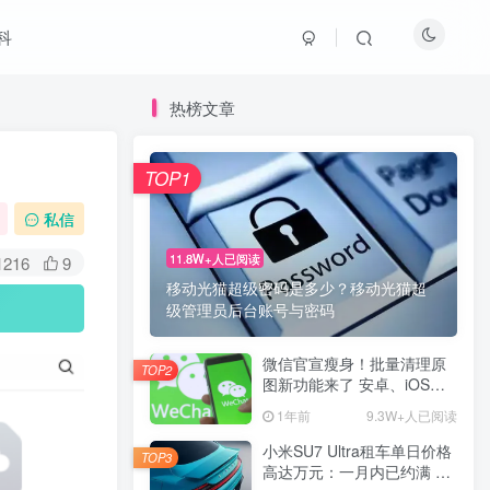
科
热榜文章
TOP1
私信
11.8W+人已阅读
1216
9
移动光猫超级密码是多少？移动光猫超
级管理员后台账号与密码
微信官宣瘦身！批量清理原
TOP2
图新功能来了 安卓、iOS均
可使用
1年前
9.3W+人已阅读
小米SU7 Ultra租车单日价格
TOP3
高达万元：一月内已约满 预