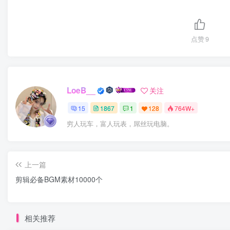
点赞
9
LoeB__
关注
15
1867
1
128
764W+
穷人玩车，富人玩表，屌丝玩电脑。
上一篇
剪辑必备BGM素材10000个
相关推荐