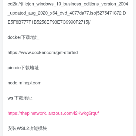
ed2k://|file|cn_windows_10_business_editions_version_2004
_updated_aug_2020_x64_dvd_4077da77.iso|5275471872|D
E5F8B777F1B5258EF93E7C9990F2715|/
docker下载地址
https://www.docker.com/get-started
pinode下载地址
node.minepi.com
wsl下载地址
https://thepinetwork.lanzous.com/i2Kwkg6rquf
安装WSL2功能模块