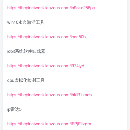
https://thepinetwork.lanzous.com/in9oke256pc
win10永久激活工具
https://thepinetwork.lanzous.com/iccc50b
iobit系统软件卸载器
https://thepinetwork.lanzous.com/i974jyd
cpu虚拟化检测工具
https://thepinetwork.lanzous.com/ihklRitzaob
ip雷达5
https://thepinetwork.lanzous.com/iFPjFitzgra