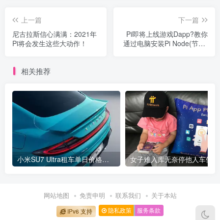
上一篇
下一篇
尼古拉斯信心满满：2021年
Pi即将上线游戏Dapp?教你
Pi将会发生这些大动作！
通过电脑安装Pi Node(节点)
增加KYC选中几率！
相关推荐
小米SU7 Ultra租车单日价格高达万元：一月内已约满 预计一年回本
女
网站地图
免责申明
联系我们
关于本站
隐私政策
服务条款
IPv6 支持