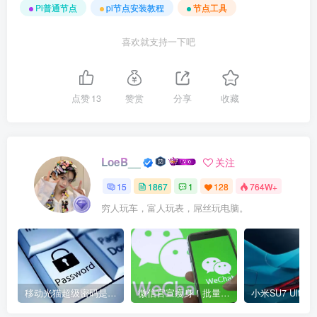
Pi普通节点
pi节点安装教程
节点工具
喜欢就支持一下吧
点赞
13
赞赏
分享
收藏
LoeB__
关注
15
1867
1
128
764W+
穷人玩车，富人玩表，屌丝玩电脑。
移动光猫超级密码是多少？移动光猫超级管理员后台账号与密码
微信官宣瘦身！批量清理原图新功能来了 安卓、iOS均可使用