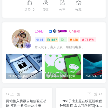
点赞
10
赞赏
分享
收藏
LoeB__
关注
15
1867
1
128
764W+
穷人玩车，富人玩表，屌丝玩电脑。
移动光猫超级密码是多少？移动光猫超级管理员后台账号与密码
微信官宣瘦身！批量清理原图新功能来了 安卓、iOS均可使用
上一篇
下一篇
网站接入腾讯云短信验证功
zibll子比主题在线更新教程
能-实现手机登录及注册
升级教程 常见问题解答[优雅