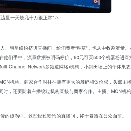
流量一天烧几十万很正常" />
达人、明星纷纷挤进直播间，给消费者“种草”，也从中收割流量。
他们手中，流量数据被明码标价，90元可买500个机器粉进直
-Channel Network多频道网络)机构，小到田埂上的个体果
MCN机构、商家合作时往往拥有更大的筹码和议价权，头部主
的同时，还要防着主播绕过机构直接与商家合作。主播、MCN机
宣传的旋涡中。这些经过粉饰的直播间，终于暴露在公众面前。