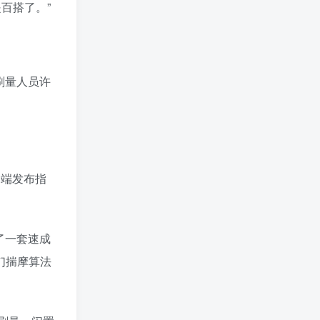
百搭了。”
刷量人员许
云端发布指
了一套速成
们揣摩算法