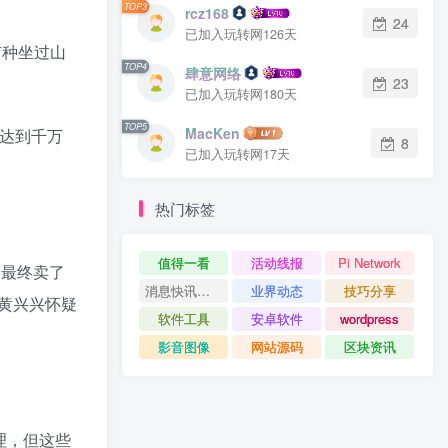
TOP3
rcz168
24
已加入玩转网126天
有种坐过山
TOP4
肆意网络
23
已加入玩转网180天
TOP5
MacKen
能达到千万
8
已加入玩转网17天
热门标签
值得一看
活动线报
Pi Network
，最终卖了
消息快讯查看更多 》》
业界动态
技巧分享
黄兴兴怀疑
软件工具
安卓软件
wordpress
影音图像
网站源码
区块资讯
理，但这些