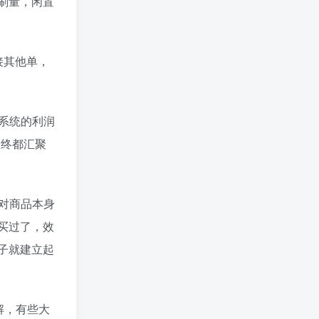
刷量，闲置
接其他单，
系统的利润
最终都汇聚
对商品本身
买过了，效
下子就建立起
解，有些大