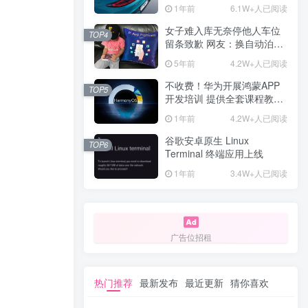
计一年回本
1年前
6.1W+人已阅读
女子难入库无奈停他人车位
TOP4
留条致歉 网友：换自动泊车
来
5年前
4.2W+人已阅读
不收费！华为开展鸿蒙APP
TOP5
开发培训 提供全套课程教学
资源
1年前
4.2W+人已阅读
谷歌安卓原生 Linux
TOP6
Terminal 终端应用上线
1年前
3.4W+人已阅读
广告位招租
热门推荐
最新发布
最近更新
猜你喜欢