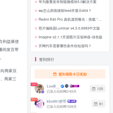
华为隆重发布智能微模块5.0解决方案
wp怎么彻底移除feed并显示404？
Redmi K40 Pro 真机谍照曝光：搭载 “天使眼”四摄
照片编辑器Luminar v4.3.0.6993中文版
Imagine v2.1.1开源图片压缩神器-绿色版
在利益驱使
开网约车需要哪些条件你知道吗？
播间发言带
农。
签到排行
播向商家压
签到领取今日奖励
构、商家三
TOP1
LoeB__
125
已加入玩转网2163天
TOP2
kbx991炒币
81
已加入玩转网1526天