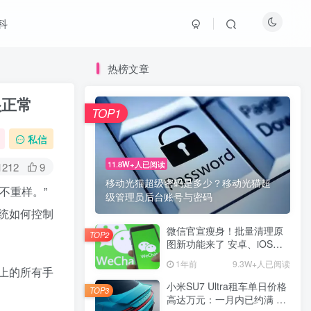
科
热榜文章
很正常
TOP1
私信
11.8W+人已阅读
1212
9
移动光猫超级密码是多少？移动光猫超
不重样。”
级管理员后台账号与密码
统如何控制
微信官宣瘦身！批量清理原
TOP2
图新功能来了 安卓、iOS均
可使用
1年前
9.3W+人已阅读
上的所有手
小米SU7 Ultra租车单日价格
TOP3
高达万元：一月内已约满 预