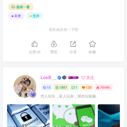
值得一看
未来
坚持
喜欢就支持一下吧
点赞
25
赞赏
分享
收藏
LoeB__
关注
15
1867
1
128
764W+
穷人玩车，富人玩表，屌丝玩电脑。