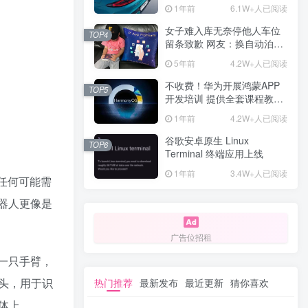
计一年回本
1年前
6.1W+人已阅读
女子难入库无奈停他人车位
TOP4
留条致歉 网友：换自动泊车
来
5年前
4.2W+人已阅读
不收费！华为开展鸿蒙APP
TOP5
开发培训 提供全套课程教学
资源
1年前
4.2W+人已阅读
谷歌安卓原生 Linux
TOP6
Terminal 终端应用上线
1年前
3.4W+人已阅读
中任何可能需
机器人更像是
广告位招租
有一只手臂，
头，用于识
热门推荐
最新发布
最近更新
猜你喜欢
体上。