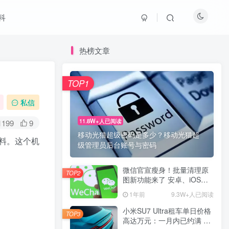
科
热榜文章
TOP1
私信
11.8W+人已阅读
1199
9
移动光猫超级密码是多少？移动光猫超
料。这个机
级管理员后台账号与密码
微信官宣瘦身！批量清理原
TOP2
图新功能来了 安卓、iOS均
可使用
1年前
9.3W+人已阅读
小米SU7 Ultra租车单日价格
TOP3
高达万元：一月内已约满 预