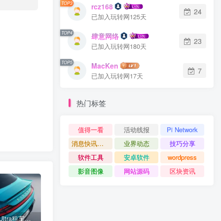
TOP3
rcz168
24
已加入玩转网125天
TOP4
肆意网络
23
已加入玩转网180天
TOP5
MacKen
7
已加入玩转网17天
热门标签
值得一看
活动线报
Pi Network
消息快讯查看更多 》》
业界动态
技巧分享
软件工具
安卓软件
wordpress
影音图像
网站源码
区块资讯
小米SU7 Ultra租车单日价格高达万元：一月内已约满 预计一年回本
女子难入库无奈停他人车位留条致歉 网友：换自动泊车来
不收费！华为开展鸿蒙APP开发培训 提供全套课程教学资源