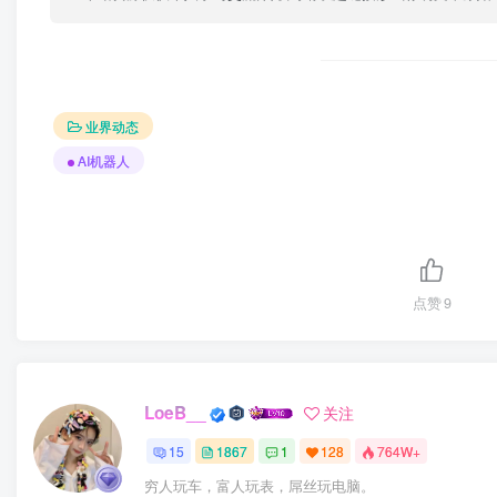
业界动态
AI机器人
点赞
9
LoeB__
关注
15
1867
1
128
764W+
穷人玩车，富人玩表，屌丝玩电脑。