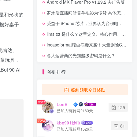
Android MX Player Pro v1.29.2 去广告版
罗永浩直播间所售羊毛衫为假货 具体怎么回事？
量和形状的
受益于 iPhone 芯片，业界认为台积电设备及材料供应商一季度业绩仍将强劲
、摆好桌子
llms.txt 是什么？这里定义、核心作用、用途与落地价值
incaseformat蠕虫病毒来袭！大量删除C盘以外的所有盘文件
激光雷达、
各大运营商的光猫超级密码是什么？
儿童玩具，
90 AI
签到排行
签到领取今日奖励
TOP1
LoeB__
125
已加入玩转网2163天
TOP2
kbx991炒币
81
已加入玩转网1526天