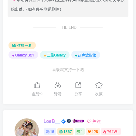
始出处,（如有侵权联系删除）
THE END
值得一看
Galaxy S21
三星Galaxy
超声波指纹
喜欢就支持一下吧
点赞
9
赞赏
分享
收藏
LoeB__
关注
15
1867
1
128
764W+