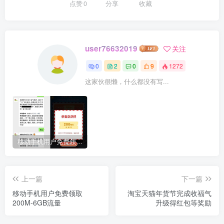
点赞
0
分享
收藏
user76632019
关注
0
2
0
9
1272
这家伙很懒，什么都没有写...
移动手机用户免费领取200M-6GB流量
上一篇
下一篇
移动手机用户免费领取
淘宝天猫年货节完成收福气
200M-6GB流量
升级得红包等奖励