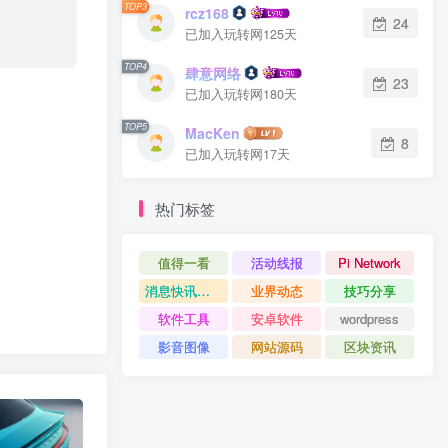
TOP3
rcz168
24
已加入玩转网125天
TOP4
肆意网络
23
已加入玩转网180天
TOP5
MacKen
8
已加入玩转网17天
热门标签
值得一看
活动线报
Pi Network
消息快讯查看更多 》》
业界动态
技巧分享
软件工具
安卓软件
wordpress
影音图像
网站源码
区块资讯