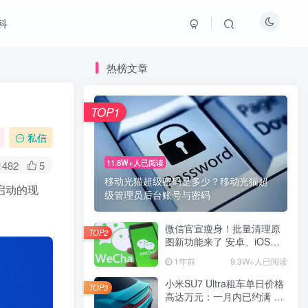
科
热榜文章
TOP1
私信
11.8W+人已阅读
1482
5
移动光猫超级密码是多少？移动光猫超
启动的现
级管理员后台账号与密码
微信官宣瘦身！批量清理原
TOP2
图新功能来了 安卓、iOS均
可使用
1年前
9.3W+人已阅读
小米SU7 Ultra租车单日价格
TOP3
高达万元：一月内已约满 预