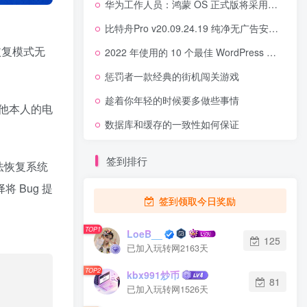
华为工作人员：鸿蒙 OS 正式版将采用全新 UI 界面
比特舟Pro v20.09.24.19 纯净无广告安卓版
恢复模式
无
2022 年使用的 10 个最佳 WordPress 重定向插件,wordpress趋势
惩罚者一款经典的街机闯关游戏
趁着你年轻的时候要多做些事情
他本人的电
数据库和缓存的一致性如何保证
签到排行
法恢复系统
 Bug 提
签到领取今日奖励
TOP1
LoeB__
125
已加入玩转网2163天
TOP2
kbx991炒币
81
已加入玩转网1526天