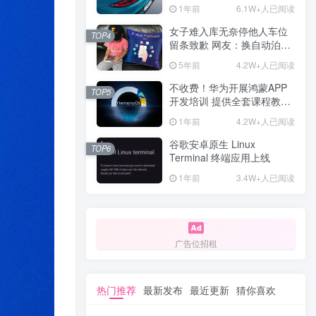
计一年回本
1年前
6.1W+人已阅读
女子难入库无奈停他人车位
TOP4
留条致歉 网友：换自动泊车
来
5年前
4.2W+人已阅读
不收费！华为开展鸿蒙APP
TOP5
开发培训 提供全套课程教学
资源
1年前
4.2W+人已阅读
谷歌安卓原生 Linux
TOP6
Terminal 终端应用上线
1年前
3.4W+人已阅读
广告位招租
热门推荐
最新发布
最近更新
猜你喜欢