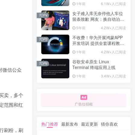
计一年回本
1年前
6.1W+人已阅读
女子难入库无奈停他人车位
TOP4
留条致歉 网友：换自动泊车
来
5年前
4.2W+人已阅读
不收费！华为开展鸿蒙APP
TOP5
开发培训 提供全套课程教学
资源
1年前
4.2W+人已阅读
谷歌安卓原生 Linux
TOP6
Terminal 终端应用上线
对微信公众
1年前
3.4W+人已阅读
买卖，多个
定范围和红
广告位招租
热门推荐
最新发布
最近更新
猜你喜欢
行刷粉，刷