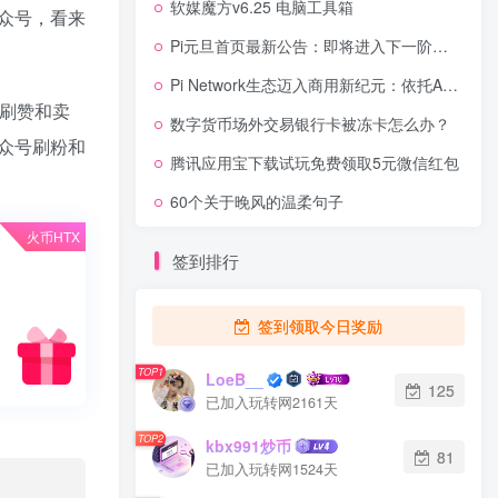
软媒魔方v6.25 电脑工具箱
众号，看来
Pi元旦首页最新公告：即将进入下一阶段，让我们共同见证主网！
Pi Network生态迈入商用新纪元：依托App Studio破局，真实应用落地决定长期价值
刷赞和卖
数字货币场外交易银行卡被冻卡怎么办？
众号刷粉和
腾讯应用宝下载试玩免费领取5元微信红包
60个关于晚风的温柔句子
火币HTX
签到排行
签到领取今日奖励
TOP1
LoeB__
125
已加入玩转网2161天
TOP2
kbx991炒币
81
已加入玩转网1524天