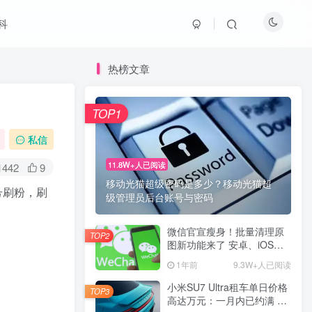
科
热榜文章
TOP1
私信
11.8W+人已阅读
1442
9
移动光猫超级密码是多少？移动光猫超
号刷粉，刷
级管理员后台账号与密码
微信官宣瘦身！批量清理原
TOP2
图新功能来了 安卓、iOS均
可使用
1年前
9.3W+人已阅读
小米SU7 Ultra租车单日价格
TOP3
高达万元：一月内已约满 预