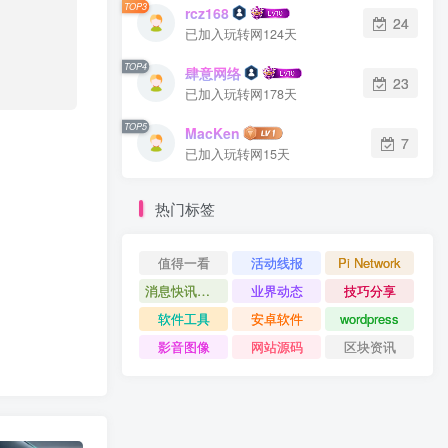
TOP3
rcz168
24
已加入玩转网124天
TOP4
肆意网络
23
已加入玩转网178天
TOP5
MacKen
7
已加入玩转网15天
热门标签
值得一看
活动线报
Pi Network
消息快讯查看更多 》》
业界动态
技巧分享
软件工具
安卓软件
wordpress
影音图像
网站源码
区块资讯