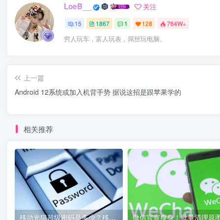
LoeB__
关注
15
1867
1
128
764W+
穷人玩车，富人玩表，屌丝玩电脑。
上一篇
Android 12系统或加入机背手势 据说这招是跟苹果学的
相关推荐
移动光猫超级密码是多少？移动光猫超级管理员后台账号与密码