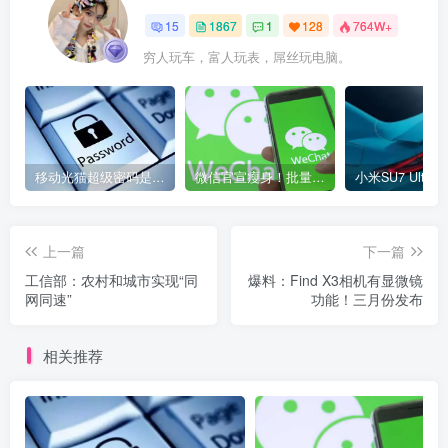
15
1867
1
128
764W+
穷人玩车，富人玩表，屌丝玩电脑。
移动光猫超级密码是多少？移动光猫超级管理员后台账号与密码
微信官宣瘦身！批量清理原图新功能来了 安卓、iOS均可使用
上一篇
下一篇
工信部：农村和城市实现“同
爆料：Find X3相机有显微镜
网同速”
功能！三月份发布
相关推荐