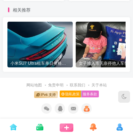
目！
相关推荐
小米SU7 Ultra租车单日价格高达万元：一月内已约满 预计一年回本
女
网站地图
免责申明
联系我们
关于本站
隐私政策
服务条款
IPv6 支持