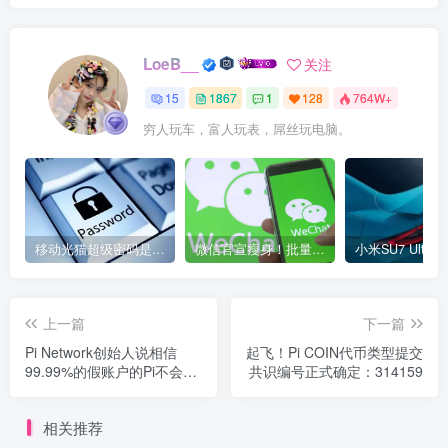
LoeB__
关注
15
1867
1
128
764W+
穷人玩车，富人玩表，屌丝玩电脑。
移动光猫超级密码是多少？移动光猫超级管理员后台账号与密码
微信官宣瘦身！批量清理原图新功能来了 安卓、iOS均可使用
上一篇
下一篇
Pi Network创始人说相信
起飞！Pi COIN代币类型提交
99.99%的假账户的Pi不会转
共识编号正式确定：314159
移到主网！
相关推荐