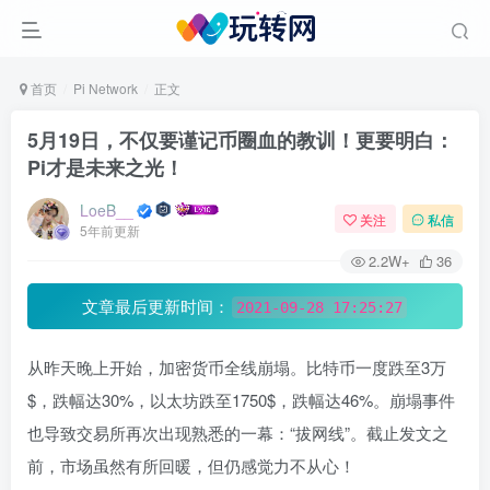
首页
Pi Network
正文
5月19日，不仅要谨记币圈血的教训！更要明白：
Pi才是未来之光！
LoeB__
关注
私信
5年前更新
2.2W+
36
文章最后更新时间：
2021-09-28 17:25:27
从昨天晚上开始，加密货币全线崩塌。比特币一度跌至3万
$，跌幅达30%，以太坊跌至1750$，跌幅达46%。崩塌事件
也导致交易所再次出现熟悉的一幕：“拔网线”。截止发文之
前，市场虽然有所回暖，但仍感觉力不从心！